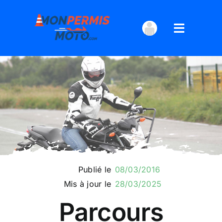
Passer
au
Toggle
contenu
Navigati
Mes conseils
Contactez-moi
CONNEXION
Publié le
08/03/2016
Mis à jour le
28/03/2025
Parcours